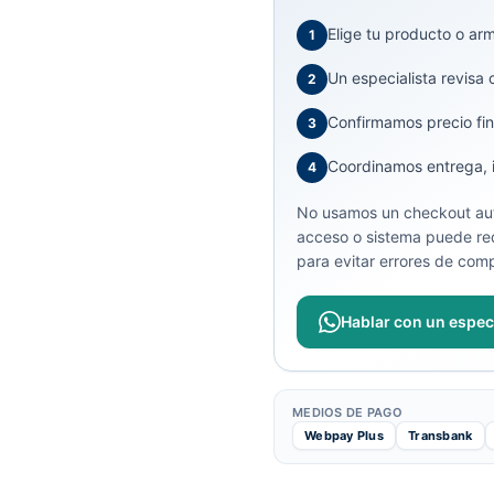
Elige tu producto o arma
1
Un especialista revisa 
2
Confirmamos precio fin
3
Coordinamos entrega, in
4
No usamos un checkout aut
acceso o sistema puede req
para evitar errores de comp
Hablar con un especi
MEDIOS DE PAGO
Webpay Plus
Transbank