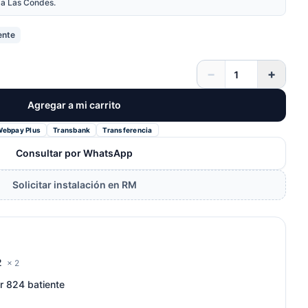
nda Las Condes.
ente
−
+
Agregar a mi carrito
Webpay Plus
Transbank
Transferencia
Consultar por WhatsApp
Solicitar instalación en RM
2
× 2
r 824 batiente