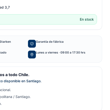
ed 3,7
En stock
Starken
Garantía de fábrica
izado
Lunes a viernes · 09:00 a 17:30 hrs
s a todo Chile.
ico disponible en Santiago.
cional.
olitana / Santiago.
.