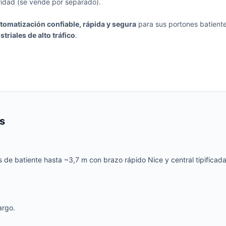
idad (se vende por separado).
tomatización confiable, rápida y segura
para sus portones batiente
riales de alto tráfico
.
s
 de batiente hasta ~3,7 m con brazo rápido Nice y central tipificad
argo.