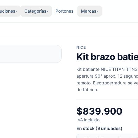
luciones
Categorías
Portones
Marcas
▾
▾
▾
NICE
Kit brazo bati
Kit batiente NICE TITAN TTN37
apertura 90° aprox. 12 segundo
remoto. Electrocerradura se ve
de fábrica.
$839.900
IVA incluido
En stock (9 unidades)