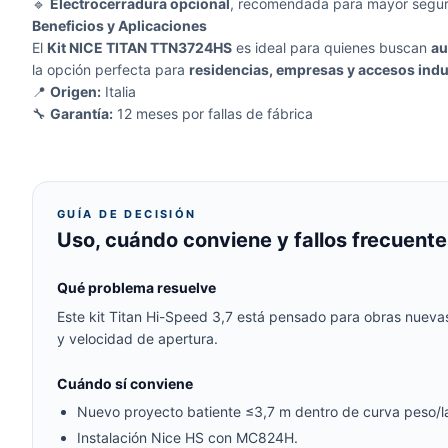
🔹
Electrocerradura opcional
, recomendada para mayor segur
Beneficios y Aplicaciones
El
Kit NICE TITAN TTN3724HS
es ideal para quienes buscan
au
la opción perfecta para
residencias, empresas y accesos indust
📍
Origen:
Italia
🔧
Garantía:
12 meses por fallas de fábrica
GUÍA DE DECISIÓN
Uso, cuándo conviene y fallos frecuente
Qué problema resuelve
Este kit Titan Hi-Speed 3,7 está pensado para obras nuevas
y velocidad de apertura.
Cuándo sí conviene
Nuevo proyecto batiente ≤3,7 m dentro de curva peso/l
Instalación Nice HS con MC824H.