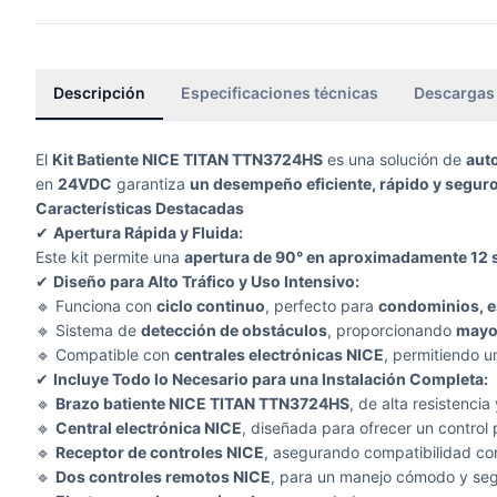
Descripción
Especificaciones técnicas
Descargas
El
Kit Batiente NICE TITAN TTN3724HS
es una solución de
aut
en
24VDC
garantiza
un desempeño eficiente, rápido y segur
Características Destacadas
✔
Apertura Rápida y Fluida:
Este kit permite una
apertura de 90° en aproximadamente 12
✔
Diseño para Alto Tráfico y Uso Intensivo:
🔹 Funciona con
ciclo continuo
, perfecto para
condominios, e
🔹 Sistema de
detección de obstáculos
, proporcionando
mayo
🔹 Compatible con
centrales electrónicas NICE
, permitiendo un
✔
Incluye Todo lo Necesario para una Instalación Completa:
🔹
Brazo batiente NICE TITAN TTN3724HS
, de alta resistencia
🔹
Central electrónica NICE
, diseñada para ofrecer un control p
🔹
Receptor de controles NICE
, asegurando compatibilidad con
🔹
Dos controles remotos NICE
, para un manejo cómodo y seg