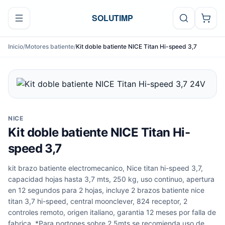
Ir al contenido
SOLUTIMP
Inicio
/
Motores batiente
/
Kit doble batiente NICE Titan Hi-speed 3,7
NICE
Kit doble batiente NICE Titan Hi-
speed 3,7
kit brazo batiente electromecanico, Nice titan hi-speed 3,7,
capacidad hojas hasta 3,7 mts, 250 kg, uso continuo, apertura
en 12 segundos para 2 hojas, incluye 2 brazos batiente nice
titan 3,7 hi-speed, central moonclever, 824 receptor, 2
controles remoto, origen italiano, garantia 12 meses por falla de
fabrica. *Para portones sobre 2,5mts se recomienda uso de